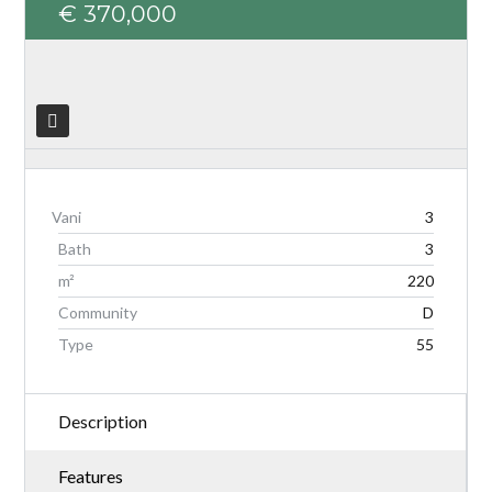
€ 370,000
Log in
Don't have an account?
Create your
account,
it takes less than a minute.
3
Username
Bath
3
m²
220
Community
D
Password
Type
55
LOGIN
Description
Features
Lost your password?