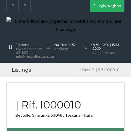
Login / Register
Telefono
Via Trento, 52
09.30 - 13.00 | 15.30
-20.00
0577 630235 / 335
Sinalunga
6548673
Lunedi - Venerdi
info@immobiltoscana.com
Listings
Home
| Rif. I000010
I
| Rif. I000010
Bettolle, Sinalunga 53048 , Toscana - Italia