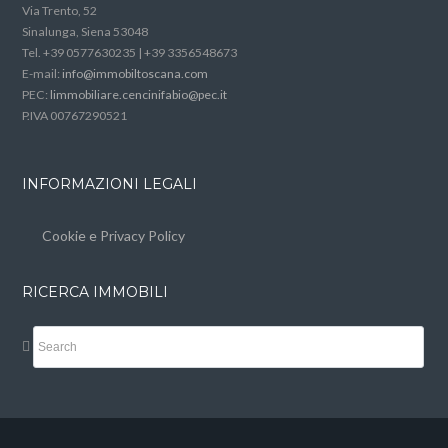
Via Trento, 52
Sinalunga, Siena 53048
Tel. +39 0577630235 | +39 3356548673
E-mail:
info@immobiltoscana.com
PEC:
limmobiliare.cencinifabio@pec.it
P.IVA 00767290521
INFORMAZIONI LEGALI
Cookie e Privacy Policy
RICERCA IMMOBILI