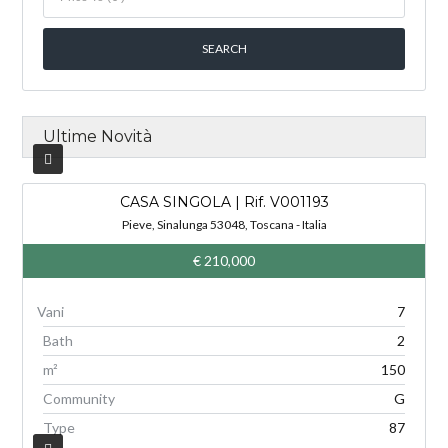
Ultime Novità
CASA SINGOLA | Rif. V001193
V
Pieve, Sinalunga 53048, Toscana - Italia
€ 210,000
7
Bath
2
m²
150
Community
G
Type
87