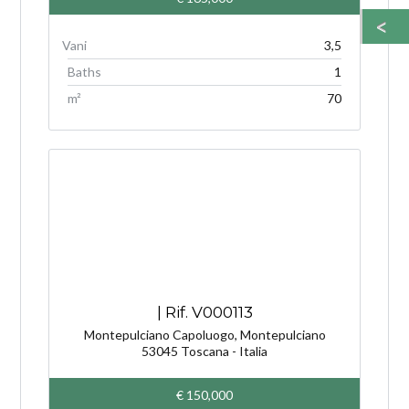
3,5
Baths
1
m²
70
| Rif. V000113
Montepulciano Capoluogo, Montepulciano
53045 Toscana - Italia
€ 150,000