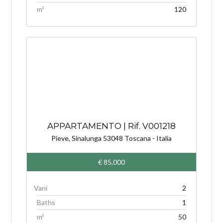
m²
120
APPARTAMENTO | Rif. V001218
Pieve, Sinalunga 53048 Toscana - Italia
€ 85,000
2
Baths
1
m²
50