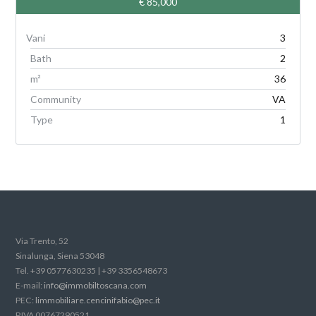
€ 85,000
3
Bath
2
m²
36
Community
VA
Type
1
Via Trento, 52
Sinalunga, Siena 53048
Tel. +39 0577630235 | +39 3356548673
E-mail:
info@immobiltoscana.com
PEC:
limmobiliare.cencinifabio@pec.it
P.IVA 00767290521