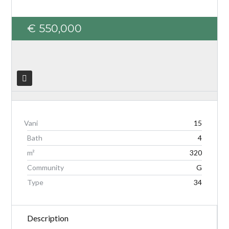
€ 550,000
Log in
Don't have an account?
Create your
account,
it takes less than a minute.
Username
15
Bath
4
Password
m²
320
Community
G
Type
34
LOGIN
Description
Lost your password?