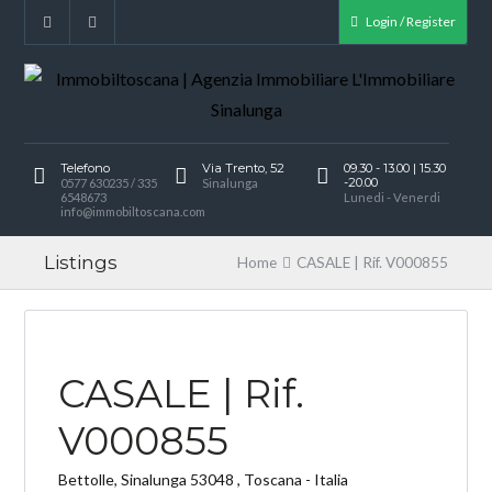
Login / Register
Telefono
Via Trento, 52
09.30 - 13.00 | 15.30
-20.00
0577 630235 / 335
Sinalunga
6548673
Lunedi - Venerdi
info@immobiltoscana.com
Listings
Home
CASALE | Rif. V000855
V
CASALE | Rif.
V000855
Bettolle, Sinalunga 53048 , Toscana - Italia