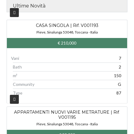
Ultime Novità
CASA SINGOLA | Rif. V001193
V
Pieve, Sinalunga 53048, Toscana - Italia
€ 210,000
7
Bath
2
m²
150
Community
G
Type
87
APPARTAMENTI NUOVI VARIE METRATURE | Rif.
V
V001195
Pieve, Sinalunga 53048, Toscana - Italia