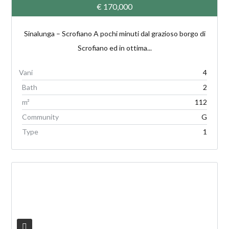
€ 170,000
Sinalunga – Scrofiano A pochi minuti dal grazioso borgo di
Scrofiano ed in ottima...
4
Bath
2
m²
112
Community
G
Type
1
V