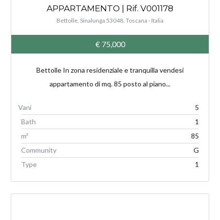
APPARTAMENTO | Rif. V001178
Bettolle, Sinalunga 53048, Toscana - Italia
€ 75,000
Bettolle In zona residenziale e tranquilla vendesi
appartamento di mq. 85 posto al piano...
5
Bath
1
m²
85
Community
G
Type
1
V