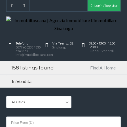
Login / Register
Telefono
Via Trento, 52
09.30 - 13.00 | 15.30
-20.00
0577 630235 / 335
Sinalunga
6548673
Lunedi - Venerdi
info@immobiltoscana.com
158 listings found
Find A Home
In Vendita
All Cities