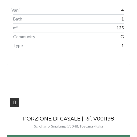
4
Bath
1
m²
125
Community
G
Type
1
V
PORZIONE DI CASALE | Rif. V001198
Scrofiano, Sinalunga 53048, Toscana - Italia