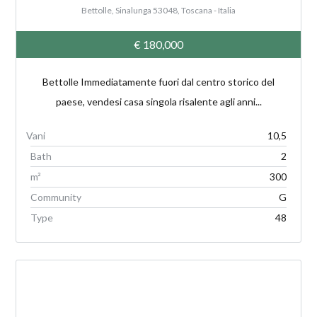
Bettolle, Sinalunga 53048, Toscana - Italia
€ 180,000
Bettolle Immediatamente fuori dal centro storico del
paese, vendesi casa singola risalente agli anni...
10,5
Bath
2
m²
300
Community
G
Type
48
V