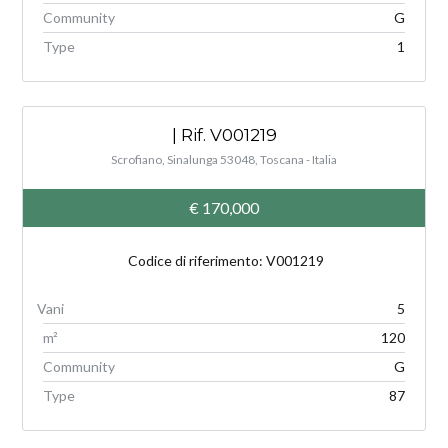
Community
G
Type
1
| Rif. V001219
Scrofiano, Sinalunga 53048, Toscana - Italia
€ 170,000
Codice di riferimento: V001219
5
m²
120
Community
G
Type
87