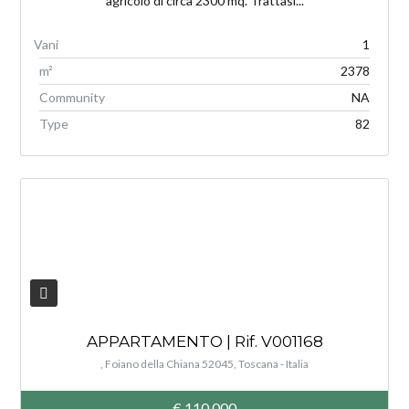
agricolo di circa 2300 mq. Trattasi...
1
m²
2378
Community
NA
Type
82
V
APPARTAMENTO | Rif. V001168
, Foiano della Chiana 52045, Toscana - Italia
€ 110,000