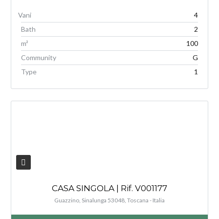
4
Bath
2
m²
100
Community
G
Type
1
V
CASA SINGOLA | Rif. V001177
Guazzino, Sinalunga 53048, Toscana - Italia