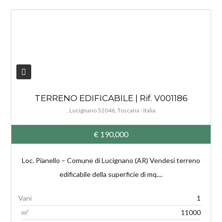
V
TERRENO EDIFICABILE | Rif. V001186
, Lucignano 52046, Toscana - Italia
€ 190,000
Loc. Pianello – Comune di Lucignano (AR) Vendesi terreno
edificabile della superficie di mq....
1
m²
11000