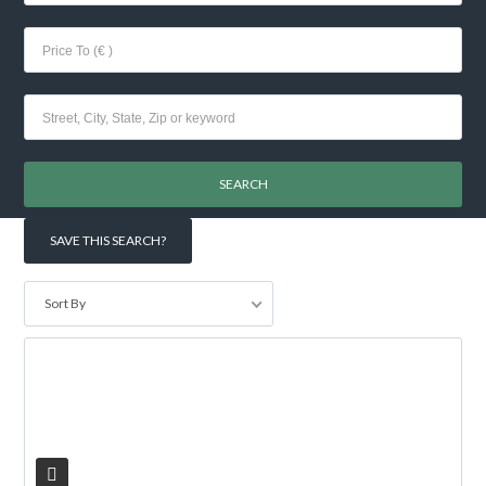
Log in
Don't have an account?
Create your
account,
it takes less than a minute.
Username
SAVE THIS SEARCH?
Sort By
Password
V
LOGIN
Lost your password?