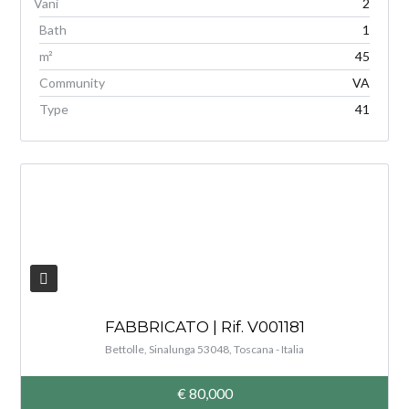
2
Bath
1
m²
45
Community
VA
Type
41
V
FABBRICATO | Rif. V001181
Bettolle, Sinalunga 53048, Toscana - Italia
€ 80,000