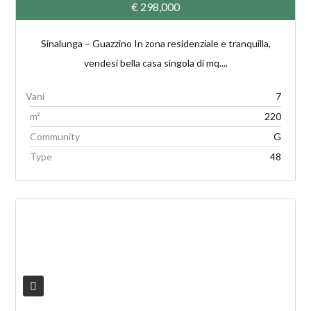
€ 298,000
Sinalunga – Guazzino In zona residenziale e tranquilla,
vendesi bella casa singola di mq....
7
m²
220
Community
G
Type
48
V