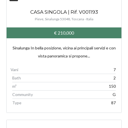
CASA SINGOLA | Rif. V001193
Pieve, Sinalunga 53048, Toscana - Italia
€ 210,000
Sinalunga In bella posizione, vicina ai principali servizi e con
vista panoramica si propone...
7
Bath
2
m²
150
Community
G
Type
87
V