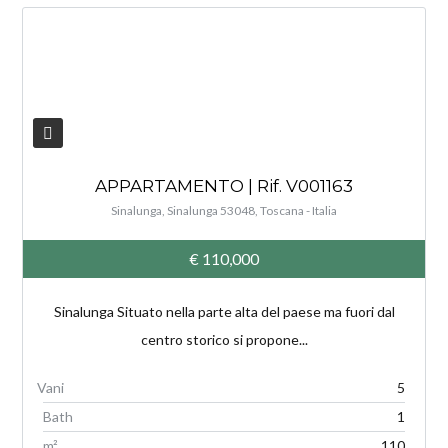
V
APPARTAMENTO | Rif. V001163
Sinalunga, Sinalunga 53048, Toscana - Italia
€ 110,000
Sinalunga Situato nella parte alta del paese ma fuori dal
centro storico si propone...
5
Bath
1
m²
110